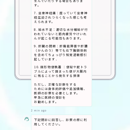
生んでいたりする場合もありま
す。
7. 坐骨神経痛：座っていて坐骨神
経圧迫されつらくなった感じも考
えられます。
8. 給水不足：適切な水分補給が行
われていないと筋肉疲労やけいれ
んが起こる可能性もあります。
9. 肝臓の問題：肝機能障害や肝膿
（かんのう）等でも右下胸鎖体側
を含めてちょっぴり知覚過敏感引
起しています．
10. 固形物便執着 ：便秘や屁トラ
ブルによって固まった便が大腸内
に残ることから発生する排泄
ただし、​正確な​診断を​する​
ためには​身体的評価や​追加情報、​
医師の​診察を​必要とします。​
早急に​医師の​受診を​
お勧めします。
2 min ago
下記問診に回答し、診察の際に利
用してください。