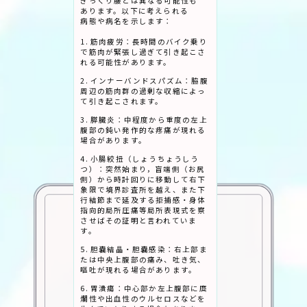
ぎっくり腰とは​異なる​可能性も​
あります。​以下に​考えられる​
病態や​病名を​示します：
1. 筋肉疲労：長時間のバイク乗り
で筋肉が緊張し過ぎて引き起こさ
れる可能性があります。
2. インナーバンドスパズム：脇腹
周辺の筋肉群の過剰な収縮によっ
て引き起こされます。
3. 膵臓炎：中程度から重度の左上
腹部の鈍い発作的な疼痛が現れる
場合があります。
4. 小腸絞扭（しょうちょうしう
つ）：突然始まり，盲端側（お尻
側）から時計回りに移動して右下
象限で境界診査所を越え、また下
行結節まで延及する拒捕感・身体
指向的局所圧痛等局所表現式を察
させばその証明と言われていま
す。
5. 胆嚢結晶・胆嚢感染：右上部ま
たは中央上腹部の痛み、吐き気、
嘔吐が現れる場合があります。
6. 胃潰瘍：中心部か左上腹部に糜
爛性や出血性のウルセロスなどを